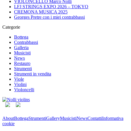
VIOLONCELLO Marco Nolli
LFJ STRINGS EXPO 2026 – TOKYO
CREMONA MUSICA 2025
Georges Pretre con i miei contrabbassi
Categorie
Bottega
Contrabbassi
Galleria
Musicisti
News
Restauro
Strumenti
Strumenti in vendita
Viole
Violini
Violoncelli
About
Bottega
Strumenti
Gallery
Musicisti
News
Contatti
Informativa
cookie