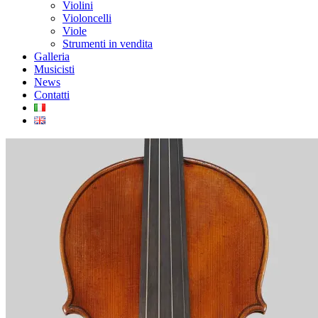
Violini
Violoncelli
Viole
Strumenti in vendita
Galleria
Musicisti
News
Contatti