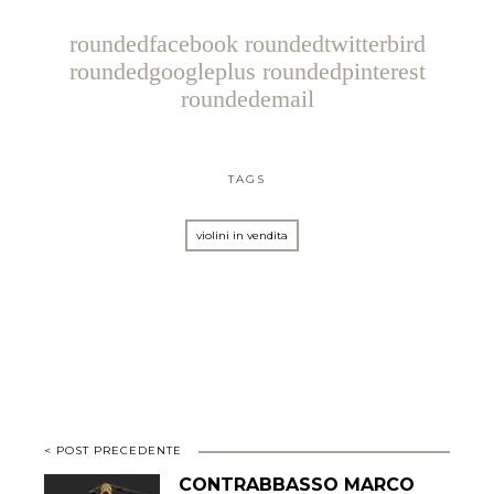
su
Facebook
(Si
roundedfacebook
roundedtwitterbird
apre
in
roundedgoogleplus
roundedpinterest
una
nuova
roundedemail
finestra)
TAGS
violini in vendita
< POST PRECEDENTE
CONTRABBASSO MARCO