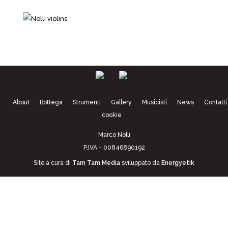
About
Bottega
Strumenti
Gallery
Musicisti
News
Contatti
cookie
Marco Nolli
P.IVA - 00846890192
Sito a cura di
Tam Tam Media
sviluppato da
Energyetik